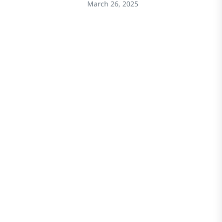
March 26, 2025
Stay In Touch
Follow Our Social Media Channels for
the Latest Updates on Rajasthan
Travel! Stay connected for travel tips,
hidden gems, and cultural insights.