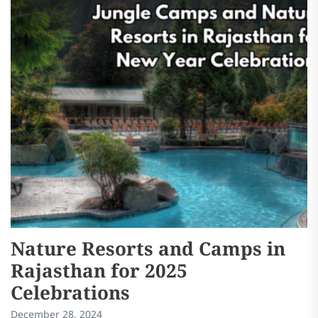
Nature Resorts and Camps in
H
Rajasthan for 2025
E
Celebrations
Ma
December 28, 2024